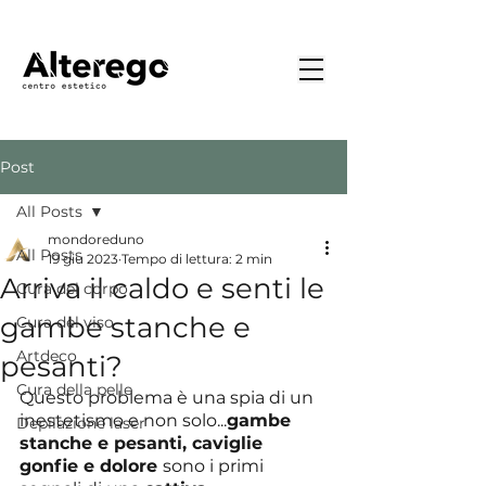
Post
All Posts
mondoreduno
All Posts
19 giu 2023
Tempo di lettura: 2 min
Arriva il caldo e senti le
Cura del corpo
gambe stanche e
Cura del viso
Artdeco
pesanti?
Cura della pelle
Questo problema è una spia di un 
inestetismo e non solo...
gambe 
Depilazione laser
stanche e pesanti, caviglie 
gonfie e dolore 
sono i primi 