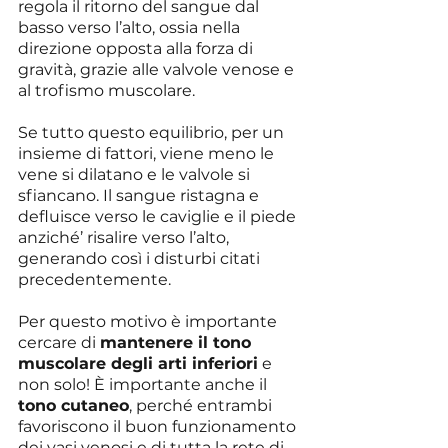
regola il ritorno del sangue dal 
basso verso l’alto, ossia nella 
direzione opposta alla forza di 
gravità, grazie alle valvole venose e 
al trofismo muscolare.
Se tutto questo equilibrio, per un 
insieme di fattori, viene meno le 
vene si dilatano e le valvole si 
sfiancano. Il sangue ristagna e 
defluisce verso le caviglie e il piede 
anziché’ risalire verso l’alto, 
generando così i disturbi citati 
precedentemente.
Per questo motivo è importante 
cercare di 
mantenere il tono 
muscolare degli arti inferiori
 e 
non solo! È importante anche il 
tono cutaneo
, perché entrambi 
favoriscono il buon funzionamento 
dei vasi venosi e di tutta la rete di 