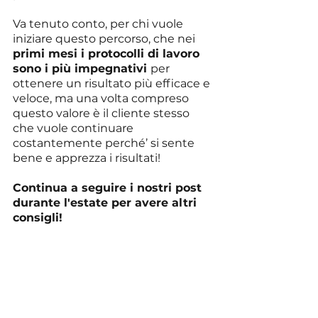
Va tenuto conto, per chi vuole 
iniziare questo percorso, che nei 
primi mesi i protocolli di lavoro 
sono i più impegnativi 
per 
ottenere un risultato più efficace e 
veloce, ma una volta compreso 
questo valore è il cliente stesso 
che vuole continuare 
costantemente perché’ si sente 
bene e apprezza i risultati!
Continua a seguire i nostri post 
durante l'estate per avere altri 
consigli!
Per il benessere delle tue 
gambe non affidarti al 
caso o al fai da 
te...l’esperienza dei nostri 