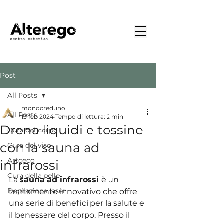
Post
All Posts
mondoreduno
All Posts
13 feb 2024
Tempo di lettura: 2 min
Drena liquidi e tossine
Cura del corpo
con la sauna ad
Cura del viso
Artdeco
infrarossi
Cura della pelle
La 
sauna ad infrarossi 
è un 
Depilazione laser
trattamento innovativo che offre 
una serie di benefici per la salute e 
il benessere del corpo. Presso il 