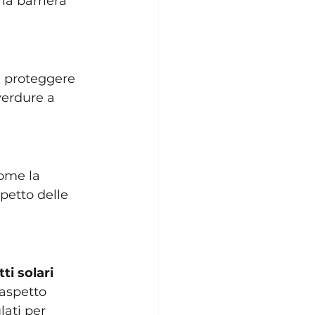
la barriera 
a proteggere 
verdure a 
come la 
spetto delle 
ti solari 
'aspetto 
ati per 