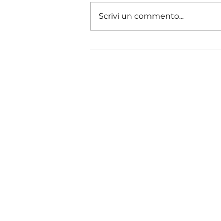
Scrivi un commento...
Epilazione laser per
uomini e donne, perché
sceglierla