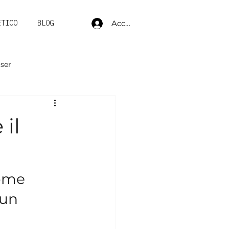
Accedi
ETICO
BLOG
aser
 il
ome 
 un 
 