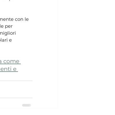
mente con le 
le per 
migliori 
ari e 
ra come 
enti e 