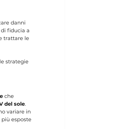
care danni 
 di fiducia a 
trattare le 
le strategie 
ne
 che 
V del sole
. 
o variare in 
 più esposte 