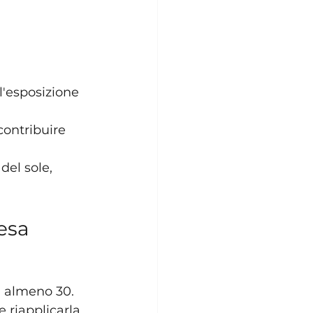
l'esposizione 
contribuire 
del sole, 
fesa
i almeno 30. 
 riapplicarla 