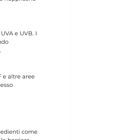
 UVA e UVB. I 
ndo 
.
e altre aree 
pesso 
gredienti come 