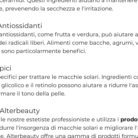
 ceramidi. Questi ingredienti aiutano a mantenere 
e, prevenendo la secchezza e l'irritazione.
Antiossidanti
 antiossidanti, come frutta e verdura, può aiutare 
dei radicali liberi. Alimenti come bacche, agrumi, 
i sono particolarmente benefici.
pici
pecifici per trattare le macchie solari. Ingredienti 
 glicolico e il retinolo possono aiutare a ridurre l'a
mare il tono della pelle.
 Alterbeauty
le nostre estetiste professioniste e utilizza i 
prodot
idurre l'insorgenza di macchie solari e migliorare l
le. Alterbeauty offre una gamma di prodotti formul