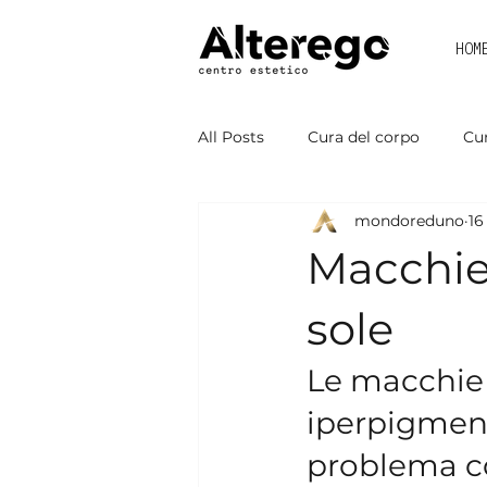
HOM
All Posts
Cura del corpo
Cur
mondoreduno
16
Macchie 
sole
Le macchie 
iperpigment
problema c