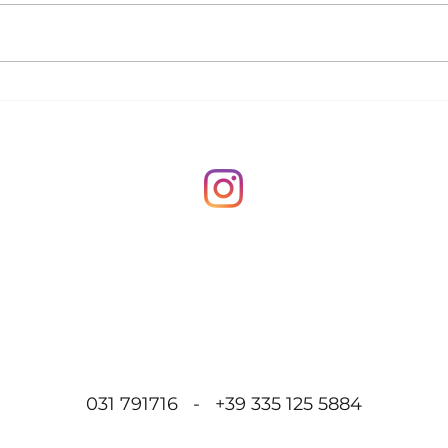
Tre buoni motivi per
Le m
iniziare l'epilazione laser
truc
nel periodo autunnale
per 
perf
031 791716 - +39 335 125 5884