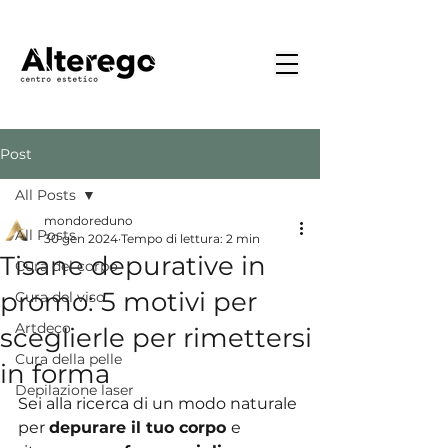
Post
All Posts
mondoreduno
All Posts
30 gen 2024
Tempo di lettura: 2 min
Tisane depurative in
Cura del corpo
promo: 5 motivi per
Cura del viso
Artdeco
sceglierle per rimettersi
Cura della pelle
in forma
Depilazione laser
Sei alla ricerca di un modo naturale 
per 
depurare il tuo corpo 
e 