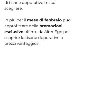
di tisane depurative tra cui 
scegliere.
In più per il 
mese di febbraio 
puoi 
approfittare delle 
promozioni 
esclusive 
offerte da Alter Ego per 
scoprire le tisane depurative a 
prezzi vantaggiosi.
Passa in centro estetico o 
prenota una consulenza 
per te!
Cura del corpo