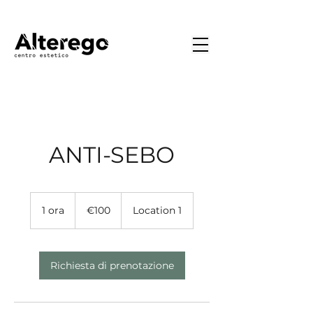
ANTI-SEBO
€100
1 ora
1
€100
Location 1
o
r
Richiesta di prenotazione