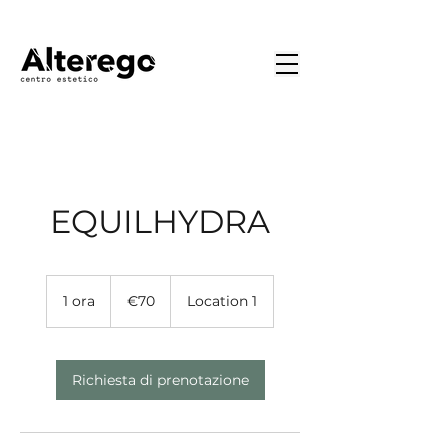
EQUILHYDRA
€70
1 ora
1
€70
Location 1
o
r
Richiesta di prenotazione