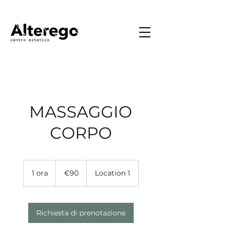
MASSAGGIO
CORPO
€90
1 ora
1
€90
Location 1
o
r
Richiesta di prenotazione