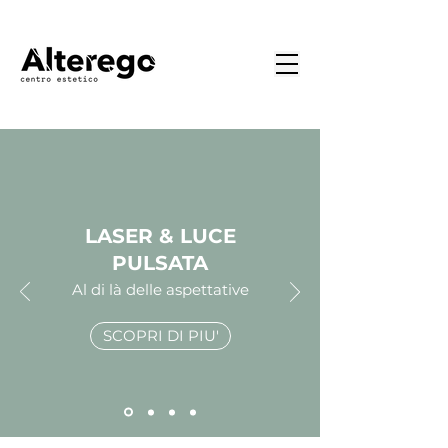
LASER & LUCE
PULSATA
Al di là delle aspettative
SCOPRI DI PIU'