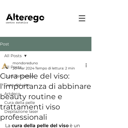
Post
All Posts
mondoreduno
All Posts
20 mar 2024
Tempo di lettura: 2 min
Cura pelle del viso:
Cura del corpo
l'importanza di abbinare
Cura del viso
Artdeco
beauty routine e
Cura della pelle
trattamenti viso
Depilazione laser
professionali
La
 cura della pelle del viso
 è un 