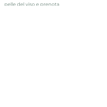
pelle del viso e prenota 
oggi un trattamento 
professionale nel centro 
estetico Alter Ego.
Vieni in centro estetico
Mostra tutti
Post recenti