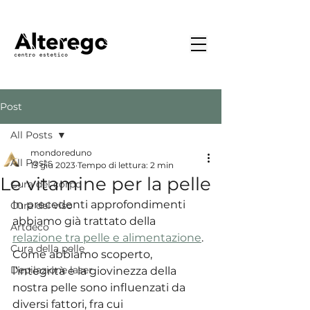
Post
All Posts
mondoreduno
All Posts
13 giu 2023
Tempo di lettura: 2 min
Le vitamine per la pelle
Cura del corpo
In precedenti approfondimenti 
Cura del viso
abbiamo già trattato della 
Artdeco
relazione tra pelle e alimentazione
. 
Cura della pelle
Come abbiamo scoperto, 
Depilazione laser
l’integrità e la giovinezza della 
nostra pelle sono influenzati da 
diversi fattori, fra cui 