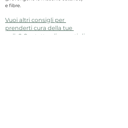
e fibre.
Vuoi altri consigli per 
prenderti cura della tue 
pelle? Contatta gli esperti di 
Alter Ego per una 
consulenza di bellezza.
Cura della pelle
Mostra tutti
Post recenti