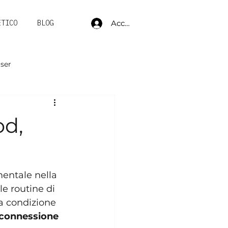
Accedi
ETICO
BLOG
aser
od,
mentale nella 
le routine di 
a condizione 
connessione 