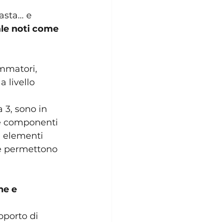
asta… e 
ale noti come 
ammatori, 
 livello 
 3, sono in 
le componenti 
i elementi 
 e permettono 
he e 
pporto di 