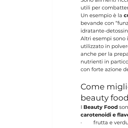
Sono alimenti ricch
utili per combatte
Un esempio è la 
c
bevande con “funzi
idratante-detossin
Altri esempi sono i
utilizzato in polv
anche per la prepara
nutrienti in partic
con forte azione d
Come miglior
beauty foo
I 
Beauty Food 
son
carotenoidi e flav
·        frutta e ve