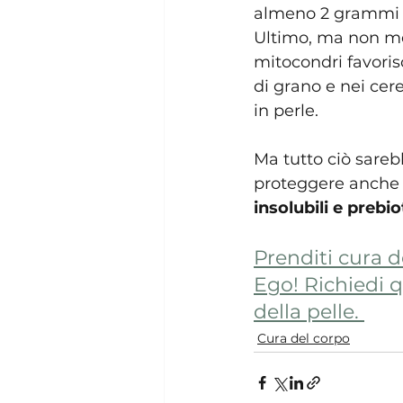
almeno 2 grammi a
Ultimo, ma non me
mitocondri favoris
di grano e nei cer
in perle.
Ma tutto ciò sarebb
proteggere anche il
insolubili e prebio
Prenditi cura de
Ego! Richiedi q
della pelle. 
Cura del corpo