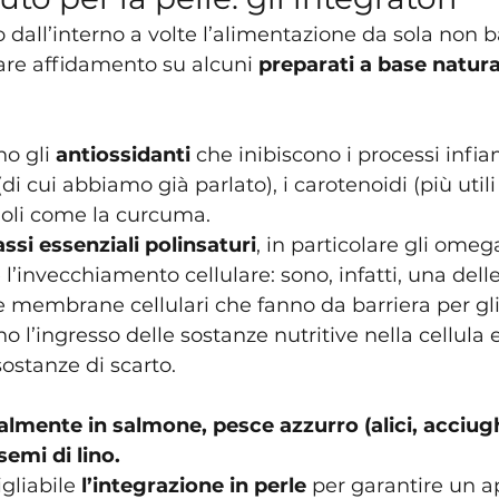
o dall’interno a volte l’alimentazione da sola non b
are affidamento su alcuni 
preparati a base natur
no gli 
antiossidanti
 che inibiscono i processi infi
i cui abbiamo già parlato), i carotenoidi (più utili a
enoli come la curcuma.
assi essenziali polinsaturi
, in particolare gli omega
e l’invecchiamento cellulare: sono, infatti, una del
 membrane cellulari che fanno da barriera per gl
no l’ingresso delle sostanze nutritive nella cellula
sostanze di scarto.
almente in salmone, pesce azzurro (alici, acciug
emi di lino.
liabile 
l’integrazione in perle 
per garantire un a