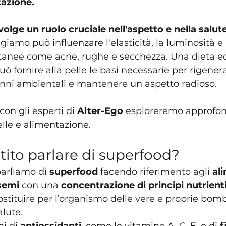
tazione.
olge un ruolo cruciale nell'aspetto e nella salute
giamo può influenzare l'elasticità, la luminosità e
tanee come acne, rughe e secchezza. Una dieta eq
può fornire alla pelle le basi necessarie per rigenera
anni ambientali e mantenere un aspetto radioso.
con gli esperti di 
Alter-Ego
 esploreremo approfon
lle e alimentazione. 
tito parlare di superfood?
arliamo di 
superfood
 facendo riferimento agli 
al
 semi
 con una 
concentrazione di principi nutrienti
costituire per l’organismo delle vere e proprie bom
alute.