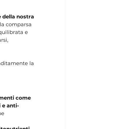
 della nostra 
 la comparsa 
uilibrata e 
rsi, 
ditamente la 
imenti come 
 e anti-
be 