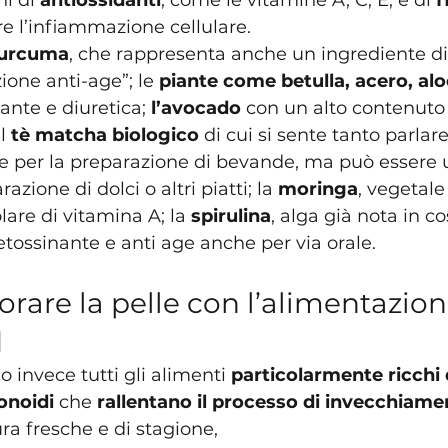
i di 
antiossidanti
, come le vitamine A, C, E, e di 
f
re l’infiammazione cellulare.
urcuma
, che rappresenta anche un ingrediente di 
one anti-age”; le 
piante come betulla, acero, alo
ante e diuretica; 
l’avocado
 con un alto contenuto
l 
tè matcha biologico
 di cui si sente tanto parlare
ere per la preparazione di bevande, ma può essere u
zione di dolci o altri piatti; la 
moringa
, vegetale
olare di vitamina A; la 
spirulina
, alga già nota in c
etossinante e anti age anche per via orale.
are la pelle con l’alimentazione
d
o invece tutti gli alimenti 
particolarmente ricchi 
onoidi
 che 
rallentano il processo di invecchiam
rdura fresche e di stagione, 