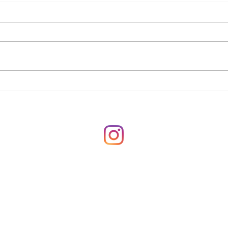
Tisane depurative in
Peel
promo: 5 motivi per
vant
sceglierle per rimettersi in
Pri
forma