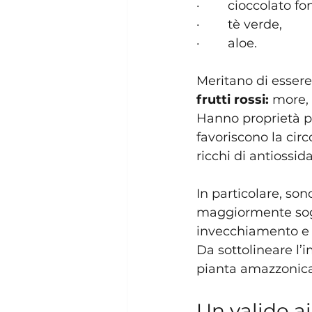
·        cioccolato f
·        tè verde, 
·        aloe. 
Meritano di essere 
frutti rossi:
 more, 
Hanno proprietà pro
favoriscono la circ
ricchi di antiossid
In particolare, son
maggiormente sogge
invecchiamento e p
Da sottolineare l’
pianta amazzonica 
Un valido aiu