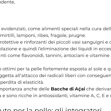
ondente, 
evidenziati, come alimenti speciali nella cura della
mirtilli, lamponi, ribes, fragole, prugne.
tettive e rinforzanti dei piccoli vasi sanguigni e ca
olazione e quindi l’eliminazione dei liquidi in ecce
anti come flavonoidi, tannini, antociani e vitamine 
o ottimi per la pelle fortemente esposta al sole e q
tta all’attacco dei radicali liberi con conseguen
erdita di elasticità.
importanza anche delle 
Bacche di Aḉai
 che deriva
e sono ricche in antiossidanti, vitamine A, C, E e 
to per la pelle: gli integratori 