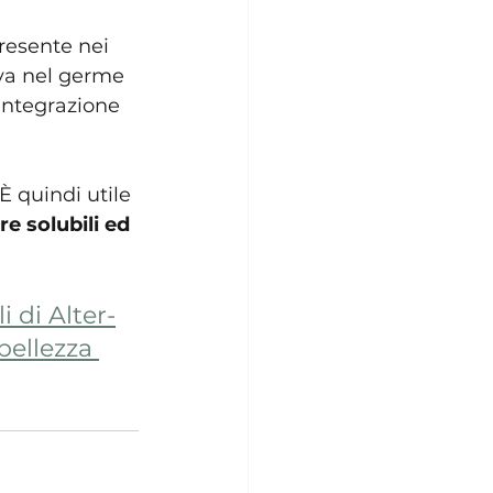
resente nei 
ova nel germe 
integrazione 
È quindi utile 
re solubili ed 
i di Alter-
bellezza 