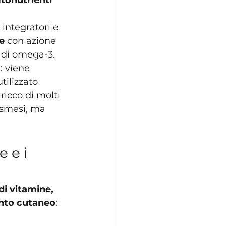
itonutrienti
integratori e 
e 
con azione 
 di omega-3.
: viene 
tilizzato 
 ricco di molti 
osmesi, ma 
 e i 
di vitamine, 
ento cutaneo
: 