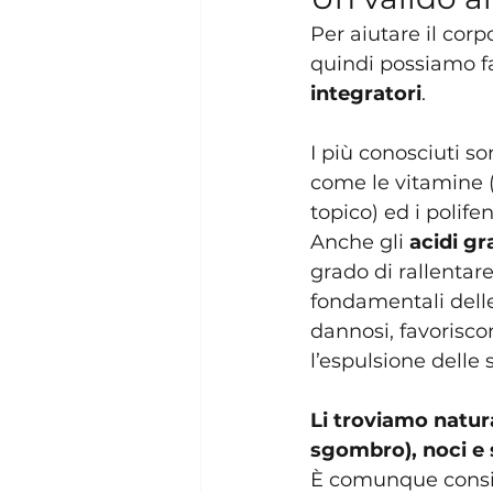
Per aiutare il corp
quindi possiamo f
integratori
.
I più conosciuti so
come le vitamine (d
topico) ed i polif
Anche gli 
acidi gr
grado di rallentar
fondamentali delle
dannosi, favorisco
l’espulsione delle 
Li troviamo natur
sgombro), noci e s
È comunque consig