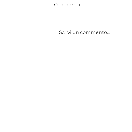
Commenti
Scrivi un commento...
Combatti l'irregolarità
intestinale: scopri i giusti
alleati