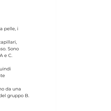
 pelle, i 
pillari, 
sso. Sono 
A e C.
uindi 
te 
no da una 
del gruppo B. 